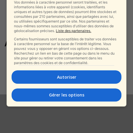
Vos données à caractère personnel seront traitées, et les
informations liées à votre appareil (cookies, identifiants
uniques et autres types de données) pourront être stockées et
consultées par 210 partenaires, ainsi que partagées avec lui,
ou utilisées spécifiquement par ce site. Nos partenaires et
nous-mêmes sommes susceptibles d'utiliser des données de
géolocalisation précises.
Liste des partenaires.
Certains fournisseurs sont susceptibles de traiter vos données
Affaire de l’espion
à caractère personnel sur la base de l'intérêt légitime. Vous
pouvez vous y opposer en gérant vos options ci-dessous.
Recherchez un lien en bas de cette page ou dans le menu du
Affaire de l’espion du
site pour gérer ou retirer votre consentement dans les
Commandement Sud : Assaf
paramètres des cookies et de confidentialité.
Shmuelevitz plaide
l’irresponsabilité...
Autoriser
alxprss_sab
-
19 février 2026
Gérer les options