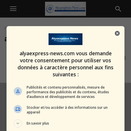
Home
Tags
Abus de droits
abus de droits
Fraude aux cartes de
alyaexpress-news.com vous demande
stationnement pour handicapés :
votre consentement pour utiliser vos
une réalité choquante
données à caractère personnel aux fins
alxprss_sab
-
16 février 2025
suivantes :
Publicités et contenu personnalisés, mesure de
performance des publicités et du contenu, études
d’audience et développement de services
Stocker et/ou accéder à des informations sur un
appareil
En savoir plus