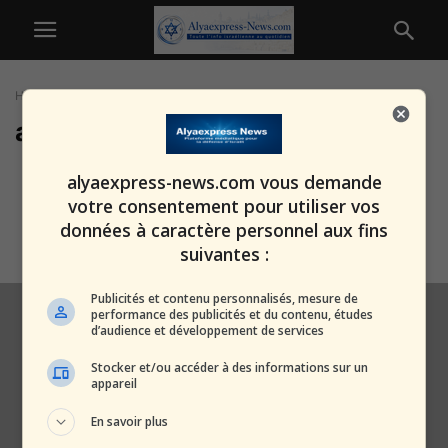
Home
Tags
Abri antiatomique mamad
abri antiatomique mamad
Vol pendant une alerte aux
alyaexpress-news.com vous demande
missiles — le geste ignoble
votre consentement pour utiliser vos
d’une...
données à caractère personnel aux fins
alxprss_sab
-
3 mars 2026
suivantes :
Publicités et contenu personnalisés, mesure de
performance des publicités et du contenu, études
d’audience et développement de services
Stocker et/ou accéder à des informations sur un
appareil
En savoir plus