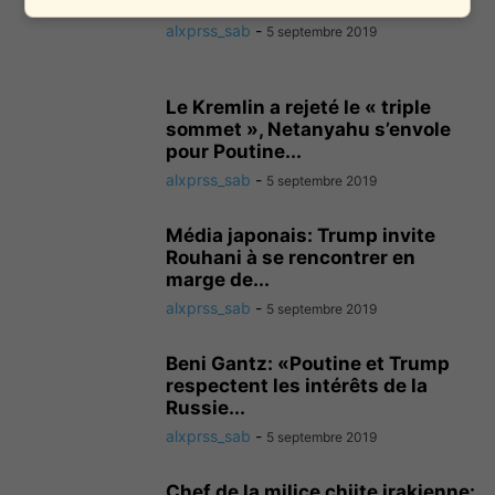
garde les personnes se...
alxprss_sab
-
5 septembre 2019
Le Kremlin a rejeté le « triple
sommet », Netanyahu s’envole
pour Poutine...
alxprss_sab
-
5 septembre 2019
Média japonais: Trump invite
Rouhani à se rencontrer en
marge de...
alxprss_sab
-
5 septembre 2019
Beni Gantz: «Poutine et Trump
respectent les intérêts de la
Russie...
alxprss_sab
-
5 septembre 2019
Chef de la milice chiite irakienne: