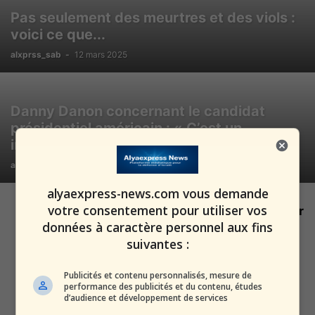
Pas seulement des meurtres et des viols :
voici ce que...
alxprss_sab
-
12 mars 2025
Danny Danon concernant le candidat
présidentiel américain : « C’est un
imbécile ignorant...
alxprss_sab
-
1 mars 2020
alyaexpress-news.com vous demande
votre consentement pour utiliser vos
Le Hamas embrasse le postérieur
de l’Ayatollah pour le remercier
données à caractère personnel aux fins
pour...
suivantes :
alxprss_sab
-
16 septembre 2019
Publicités et contenu personnalisés, mesure de
performance des publicités et du contenu, études
Israël et l’Ethiopie – Les temps
d’audience et développement de services
modernes d’une ancienne amitié