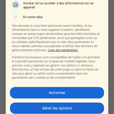
Stocker et/ou accéder à des informations sur un
alxprss_sab
-
15 septembre 2019
appareil
En savoir plus
Le média américain CBS appelle
Vos données à caractère personnel seront traitées, et les
la bande de Gaza une zone...
informations liées à votre appareil (cookies, identifiants
alxprss_sab
-
15 septembre 2019
uniques et autres types de données) pourront être stockées et
consultées par 210 partenaires, ainsi que partagées avec lui,
ou utilisées spécifiquement par ce site. Nos partenaires et
nous-mêmes sommes susceptibles d'utiliser des données de
Canada : Un ancien imam
géolocalisation précises.
Liste des partenaires.
candidat aux élections
Certains fournisseurs sont susceptibles de traiter vos données
disqualifié pour des...
à caractère personnel sur la base de l'intérêt légitime. Vous
pouvez vous y opposer en gérant vos options ci-dessous.
alxprss_sab
-
15 septembre 2019
Recherchez un lien en bas de cette page ou dans le menu du
site pour gérer ou retirer votre consentement dans les
paramètres des cookies et de confidentialité.
La Judée-Samarie fait autant
partie d’Israël que le Golan
estime la...
Autoriser
alxprss_sab
-
15 septembre 2019
Gérer les options
Le ministère de la Santé met en