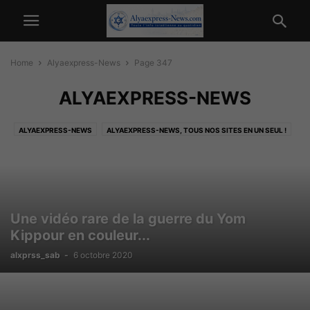
Home
Alyaexpress-News
Page 347
ALYAEXPRESS-NEWS
ALYAEXPRESS-NEWS
ALYAEXPRESS-NEWS, TOUS NOS SITES EN UN SEUL !
CQVC
INFOS ISRAEL NEWS
ISRAEL CHRONO BOUTIQUE
LA ROULOTTE DU HAYAL
RAK BE ISRAEL
Une vidéo rare de la guerre du Yom
Kippour en couleur...
alxprss_sab
-
6 octobre 2020